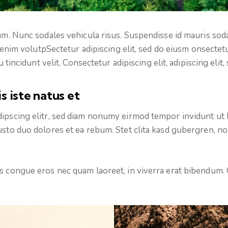
um. Nunc sodales vehicula risus. Suspendisse id mauris sodal
is enim volutpSectetur adipiscing elit, sed do eiusm onsectet
 tincidunt velit. Consectetur adipiscing elit, adipiscing elit,
s iste natus et
dipscing elitr, sed diam nonumy eirmod tempor invidunt ut 
usto duo dolores et ea rebum. Stet clita kasd gubergren, n
 congue eros nec quam laoreet, in viverra erat bibendum. Cr