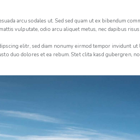
esuada arcu sodales ut. Sed sed quam ut ex bibendum comm
mattis vulputate, odio arcu aliquet metus, nec dapibus risus 
dipscing elitr, sed diam nonumy eirmod tempor invidunt ut 
usto duo dolores et ea rebum. Stet clita kasd gubergren, n