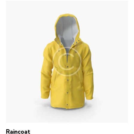
4.00
out of
5
Raincoat