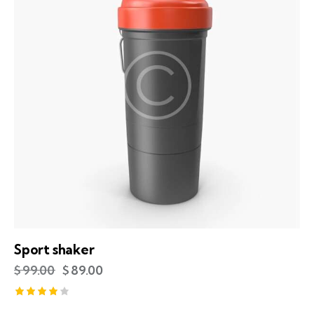
Sport shaker
$
99.00
$
89.00
Rated