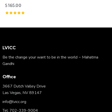
$
165.00
Rated
5.00
out of 5
LVICC
Be the change your want to be in the world ~ Mahatma
Gandhi
Office
3667 Dutch Valley Drive
Las Vegas, NV 89147
info@lvicc.org
Tel: 702-339-9004