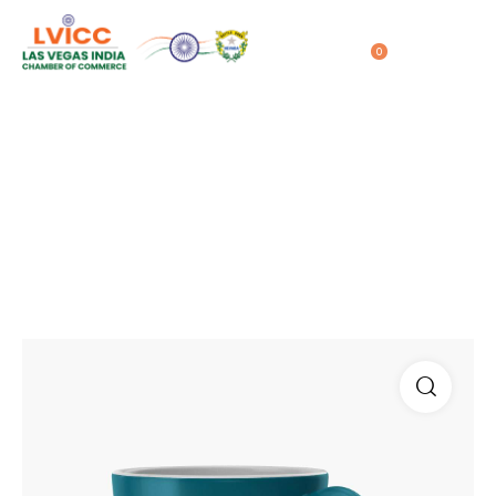
0
05/12/2020
Coffee cup
Home
Shop
...
Coffee cup