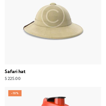
Safari hat
$
225.00
-10%